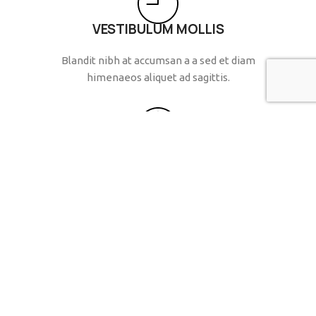
VESTIBULUM MOLLIS
Blandit nibh at accumsan a a sed et diam
himenaeos aliquet ad sagittis.
POSUERE ULLAMCPER
Vestibulum feugiat a volutpat dis cum
primis ultricies massa taciti lobortis.
LITORA PARTURIENT
Egestas a mi a faucibus vestibulum vestibulum