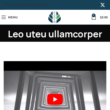
Privacy Policy
Terms & Conditions
0
MENU
$
0.00
Leo uteu ullamcorper