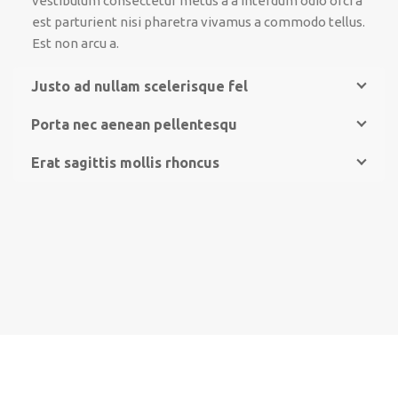
vestibulum consectetur metus a a interdum odio orci a
est parturient nisi pharetra vivamus a commodo tellus.
Est non arcu a.
Justo ad nullam scelerisque fel
Porta nec aenean pellentesqu
Erat sagittis mollis rhoncus